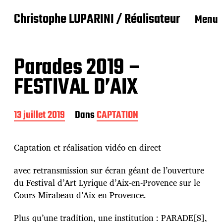
Christophe LUPARINI / Réalisateur
Menu
Parades 2019 –
FESTIVAL D’AIX
D
13 juillet 2019
Dans
CAPTATION
a
t
e
Captation et réalisation vidéo en direct
d
e
avec retransmission sur écran géant de l’ouverture
p
du Festival d’Art Lyrique d’Aix-en-Provence sur le
u
b
Cours Mirabeau d’Aix en Provence.
l
i
Plus qu’une tradition, une institution : PARADE[S],