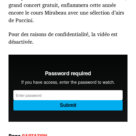
c
grand concert gratuit, enflammera cette année
a
encore le cours Mirabeau avec une sélection d’airs
t
i
de Puccini.
o
n
Pour des raisons de confidentialité, la vidéo est
désactivée.