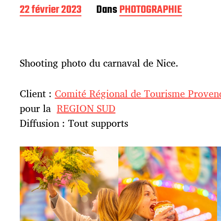
D
22 février 2023
Dans
PHOTOGRAPHIE
a
t
e
d
Shooting photo du carnaval de Nice.
e
p
u
Client :
Comité Régional de Tourisme Provenc
b
l
pour la
REGION SUD
i
Diffusion : Tout supports
c
a
t
i
o
n