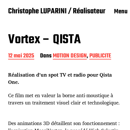
Christophe LUPARINI / Réalisateur
Menu
Vortex – QISTA
D
12 mai 2025
Dans
MOTION DESIGN
,
PUBLICITE
a
t
e
Réalisation d’un spot TV et radio pour Qista
d
One.
e
p
Ce film met en valeur la borne anti-moustique à
u
b
travers un traitement visuel clair et technologique.
l
i
c
Des animations 3D détaillent son fonctionnement :
a