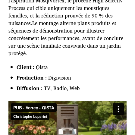
l’aspiration MosqiVortex, le procédé High Selectiv
t
i
Process qui cible uniquement les moustiques
o
femelles, et la réduction prouvée de 90 % des
n
nuisances.Le montage alterne plans produits et
séquences de démonstration pour illustrer
concrètement les performances, avant de conclure
sur une scène familiale conviviale dans un jardin
protégé.
Client :
Qista
Production :
Digivision
Diffusion :
TV, Radio, Web